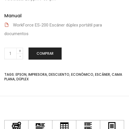
Manual
WorkForce ES-200 Escáner dúplex portátil para
documentos
C
COMPRAR
a
n
TAGS: EPSON, IMPRESORA, DESCUENTO, ECONÓMICO, ESCÁNER, CAMA
t
PLANA, DÚPLEX
i
d
a
d